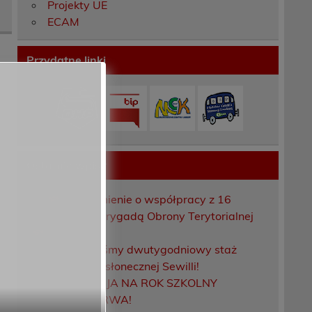
Projekty UE
ECAM
Przydatne linki
Ostatnie wpisy
Porozumienie o współpracy z 16
Dolnośląską Brygadą Obrony Terytorialnej
Zakończyliśmy dwutygodniowy staż
zawodowy w słonecznej Sewilli!
REKRUTACJA NA ROK SZKOLNY
2026/2027 TRWA!