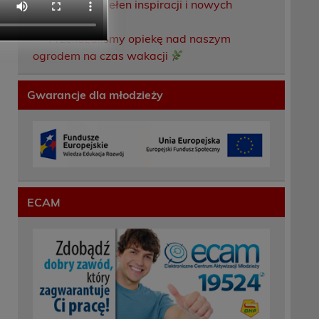
Weekend pełen inspiracji i nowych
doświadczeń!
Przekazaliśmy opiekę nad naszym
ogrodem na czas wakacji
Gwarancje dla młodzieży
ECAM