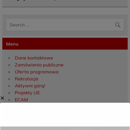
Menu
Dane kontaktowe
Zamówienia publiczne
Oferta programowa
Rekrutacja
Aktywni górą!
Projekty UE
✕
ECAM
Przydatne linki