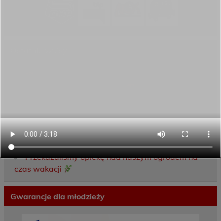
Ostatnie wpisy
Porozumienie o współpracy z 16 Dolnośląską
Brygadą Obrony Terytorialnej
Zakończyliśmy dwutygodniowy staż zawodowy
w słonecznej Sewilli!
REKRUTACJA NA ROK SZKOLNY 2026/2027
TRWA!
Weekend pełen inspiracji i nowych doświadczeń!
Przekazaliśmy opiekę nad naszym ogrodem na
czas wakacji
Gwarancje dla młodzieży