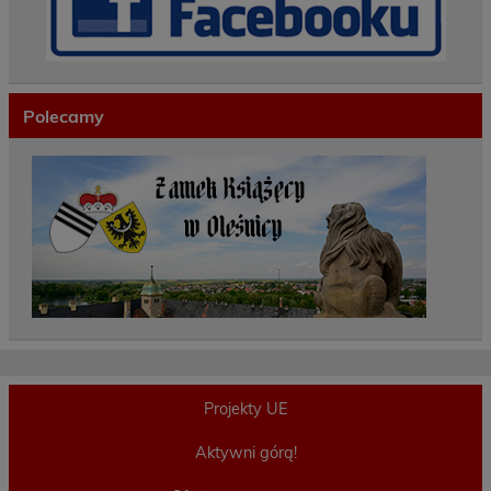
Polecamy
Projekty UE
Aktywni górą!