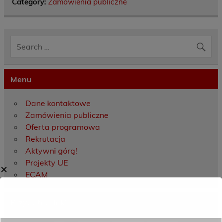
Category:
Zamówienia publiczne
Menu
Dane kontaktowe
Zamówienia publiczne
Oferta programowa
Rekrutacja
Aktywni górą!
Projekty UE
✕
ECAM
Przydatne linki