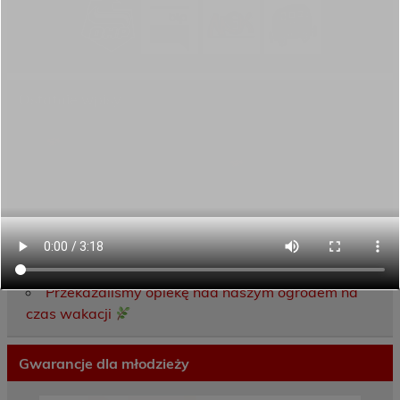
Ostatnie wpisy
Porozumienie o współpracy z 16 Dolnośląską
Brygadą Obrony Terytorialnej
Zakończyliśmy dwutygodniowy staż zawodowy
w słonecznej Sewilli!
REKRUTACJA NA ROK SZKOLNY 2026/2027
TRWA!
Weekend pełen inspiracji i nowych doświadczeń!
Przekazaliśmy opiekę nad naszym ogrodem na
czas wakacji
Gwarancje dla młodzieży