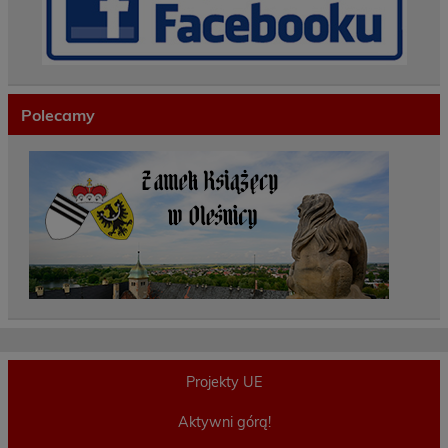
Polecamy
Projekty UE
Aktywni górą!