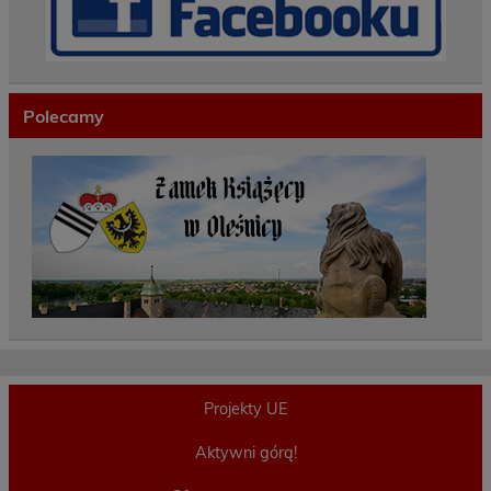
Polecamy
Projekty UE
Aktywni górą!