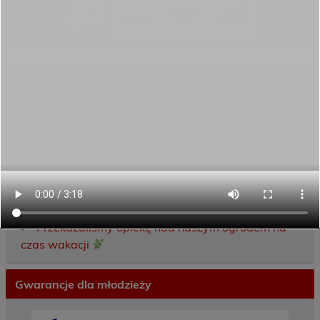
Ostatnie wpisy
Porozumienie o współpracy z 16 Dolnośląską
Brygadą Obrony Terytorialnej
Zakończyliśmy dwutygodniowy staż zawodowy
w słonecznej Sewilli!
REKRUTACJA NA ROK SZKOLNY 2026/2027
TRWA!
Weekend pełen inspiracji i nowych doświadczeń!
Przekazaliśmy opiekę nad naszym ogrodem na
czas wakacji
Gwarancje dla młodzieży