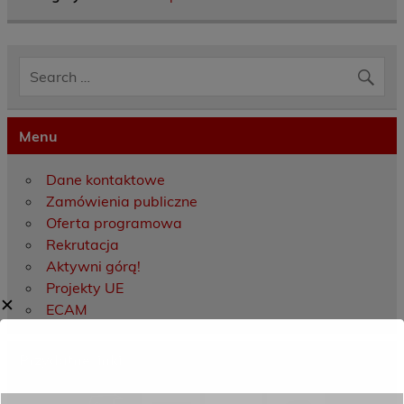
Menu
Dane kontaktowe
Zamówienia publiczne
Oferta programowa
Rekrutacja
Aktywni górą!
Projekty UE
✕
ECAM
Przydatne linki