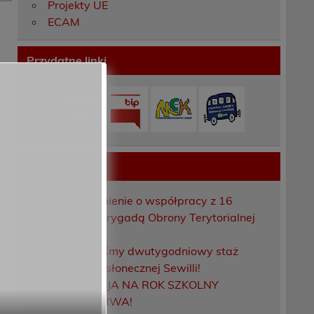
Projekty UE
ECAM
Przydatne linki
Ostatnie wpisy
Porozumienie o współpracy z 16
Dolnośląską Brygadą Obrony Terytorialnej
Zakończyliśmy dwutygodniowy staż
zawodowy w słonecznej Sewilli!
REKRUTACJA NA ROK SZKOLNY
2026/2027 TRWA!