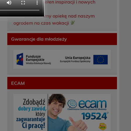
Weekend pełen inspiracji i nowych
doświadczeń!
Przekazaliśmy opiekę nad naszym
ogrodem na czas wakacji
Gwarancje dla młodzieży
ECAM