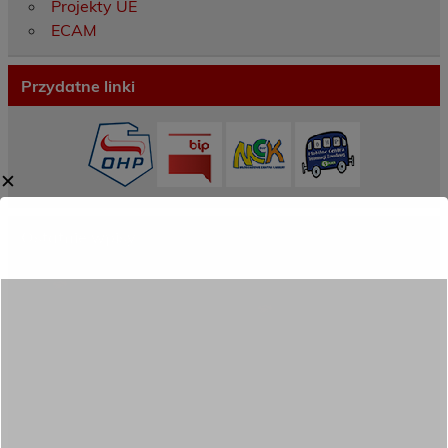
Projekty UE
ECAM
Przydatne linki
✕
Ostatnie wpisy
Porozumienie o współpracy z 16 Dolnośląską
Brygadą Obrony Terytorialnej
Zakończyliśmy dwutygodniowy staż zawodowy
w słonecznej Sewilli!
REKRUTACJA NA ROK SZKOLNY 2026/2027
TRWA!
Weekend pełen inspiracji i nowych doświadczeń!