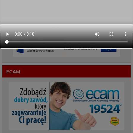
Przekazaliśmy opiekę nad naszym ogrodem na
czas wakacji
Gwarancje dla młodzieży
ECAM