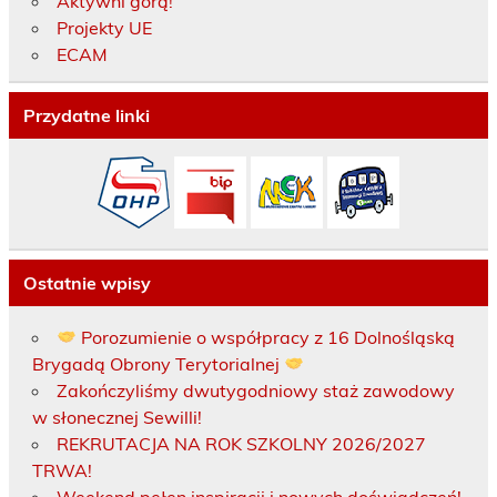
Aktywni górą!
Projekty UE
ECAM
Przydatne linki
Ostatnie wpisy
Porozumienie o współpracy z 16 Dolnośląską
Brygadą Obrony Terytorialnej
Zakończyliśmy dwutygodniowy staż zawodowy
w słonecznej Sewilli!
REKRUTACJA NA ROK SZKOLNY 2026/2027
TRWA!
Weekend pełen inspiracji i nowych doświadczeń!