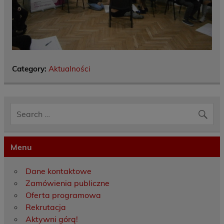
Category:
Aktualności
Menu
Dane kontaktowe
Zamówienia publiczne
Oferta programowa
Rekrutacja
Aktywni górą!