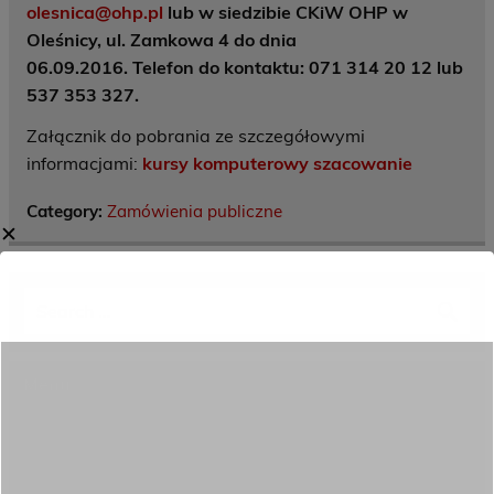
olesnica@ohp.pl
lub w siedzibie CKiW OHP w
Oleśnicy, ul. Zamkowa 4 do dnia
06.09.2016. Telefon do kontaktu: 071 314 20 12 lub
537 353 327.
Załącznik do pobrania ze szczegółowymi
informacjami:
kursy komputerowy szacowanie
Category:
Zamówienia publiczne
✕
Menu
Dane kontaktowe
Zamówienia publiczne
Oferta programowa