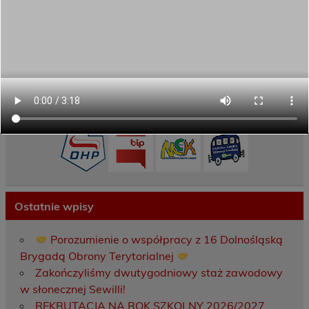
Rekrutacja
Aktywni górą!
Projekty UE
ECAM
Przydatne linki
Ostatnie wpisy
Porozumienie o współpracy z 16 Dolnośląską
Brygadą Obrony Terytorialnej
Zakończyliśmy dwutygodniowy staż zawodowy
w słonecznej Sewilli!
REKRUTACJA NA ROK SZKOLNY 2026/2027